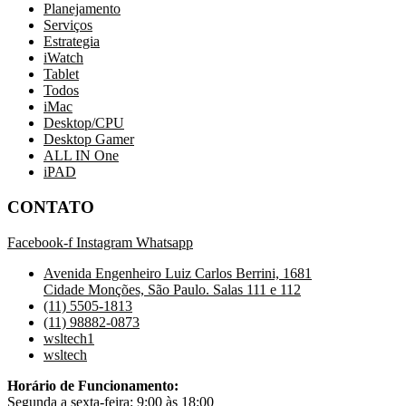
Planejamento
Serviços
Estrategia
iWatch
Tablet
Todos
iMac
Desktop/CPU
Desktop Gamer
ALL IN One
iPAD
CONTATO
Facebook-f
Instagram
Whatsapp
Avenida Engenheiro Luiz Carlos Berrini, 1681
Cidade Monções, São Paulo. Salas 111 e 112
(11) 5505-1813
(11) 98882-0873
wsltech1
wsltech
Horário de Funcionamento:
Segunda a sexta-feira: 9:00 às 18:00