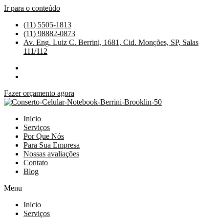
Ir para o conteúdo
(11) 5505-1813
(11) 98882-0873
Av. Eng. Luiz C. Berrini, 1681, Cid. Monções, SP, Salas
111/112
Fazer orçamento agora
Inicio
Serviços
Por Que Nós
Para Sua Empresa
Nossas avaliações
Contato
Blog
Menu
Inicio
Serviços