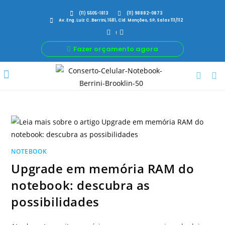
(11) 5505-1813
(11) 98882-0873
Av. Eng. Luiz C. Berrini, 1681, Cid. Monções, SP, Salas 111/112
Fazer orçamento agora
Por Que Nós
Para Sua Empresa
Nossas avaliações
NOTEBOOK
Upgrade em memória RAM do
notebook: descubra as
possibilidades