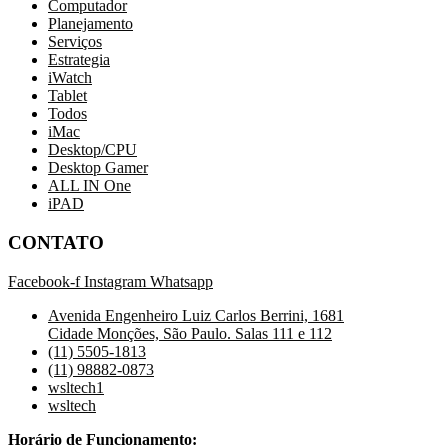
Computador
Planejamento
Serviços
Estrategia
iWatch
Tablet
Todos
iMac
Desktop/CPU
Desktop Gamer
ALL IN One
iPAD
CONTATO
Facebook-f
Instagram
Whatsapp
Avenida Engenheiro Luiz Carlos Berrini, 1681
Cidade Monções, São Paulo. Salas 111 e 112
(11) 5505-1813
(11) 98882-0873
wsltech1
wsltech
Horário de Funcionamento: