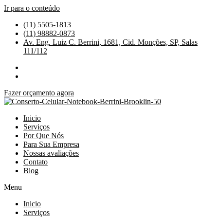
Ir para o conteúdo
(11) 5505-1813
(11) 98882-0873
Av. Eng. Luiz C. Berrini, 1681, Cid. Monções, SP, Salas
111/112
Fazer orçamento agora
Inicio
Serviços
Por Que Nós
Para Sua Empresa
Nossas avaliações
Contato
Blog
Menu
Inicio
Serviços