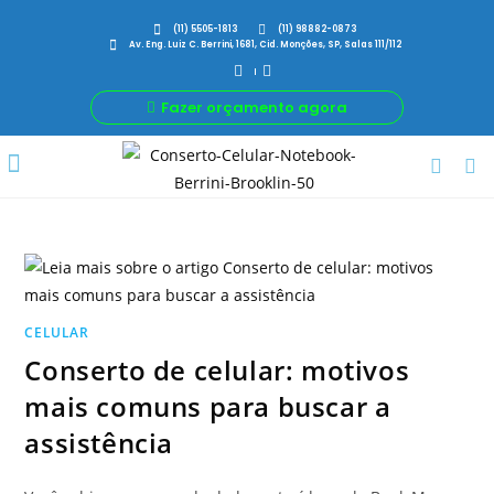
(11) 5505-1813
(11) 98882-0873
Av. Eng. Luiz C. Berrini, 1681, Cid. Monções, SP, Salas 111/112
Fazer orçamento agora
Por Que Nós
Para Sua Empresa
Nossas avaliações
CELULAR
Conserto de celular: motivos
mais comuns para buscar a
assistência