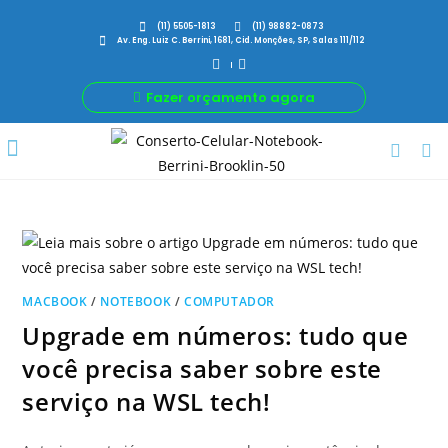
(11) 5505-1813
(11) 98882-0873
Av. Eng. Luiz C. Berrini, 1681, Cid. Monções, SP, Salas 111/112
Fazer orçamento agora
Por Que Nós
Para Sua Empresa
Nossas avaliações
MACBOOK
/
NOTEBOOK
/
COMPUTADOR
Upgrade em números: tudo que
você precisa saber sobre este
serviço na WSL tech!