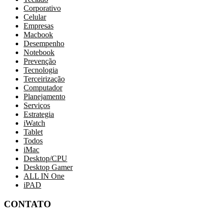
Corporativo
Celular
Empresas
Macbook
Desempenho
Notebook
Prevenção
Tecnologia
Terceirização
Computador
Planejamento
Serviços
Estrategia
iWatch
Tablet
Todos
iMac
Desktop/CPU
Desktop Gamer
ALL IN One
iPAD
CONTATO