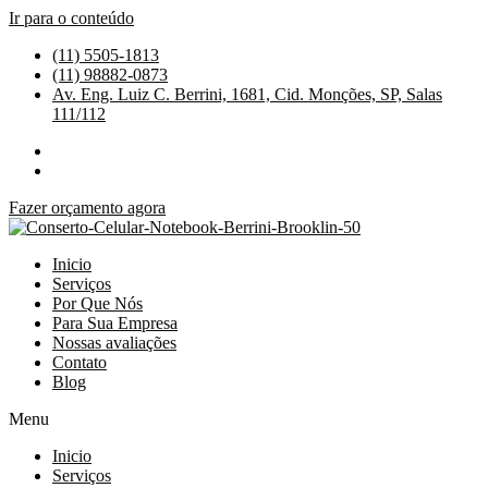
Ir para o conteúdo
(11) 5505-1813
(11) 98882-0873
Av. Eng. Luiz C. Berrini, 1681, Cid. Monções, SP, Salas
111/112
Fazer orçamento agora
Inicio
Serviços
Por Que Nós
Para Sua Empresa
Nossas avaliações
Contato
Blog
Menu
Inicio
Serviços