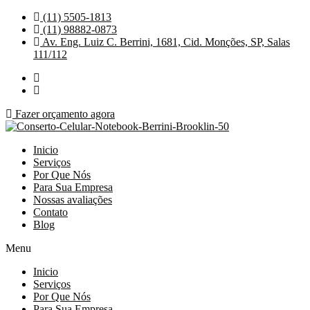
Ir
(11) 5505-1813
para
(11) 98882-0873
o
Av. Eng. Luiz C. Berrini, 1681, Cid. Monções, SP, Salas
conteúdo
111/112
Fazer orçamento agora
Inicio
Serviços
Por Que Nós
Para Sua Empresa
Nossas avaliações
Contato
Blog
Menu
Inicio
Serviços
Por Que Nós
Para Sua Empresa