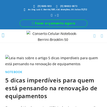
(11) 5505-1813
(11) 98882-0873
Av. Eng. Luiz C. Berrini, 1681, Cid. Monções, SP, Salas 111/112
Fazer orçamento agora
Por Que Nós
Para Sua Empresa
Nossas avaliações
NOTEBOOK
5 dicas imperdíveis para quem
está pensando na renovação de
equipamentos