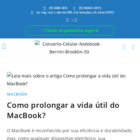
(11) 5505-1813
(11) 98882-0873
Av. Eng. Luiz C. Berrini, 1681, Cid. Monções, SP, Salas 111/112
Fazer orçamento agora
Por Que Nós
Para Sua Empresa
Nossas avaliações
MACBOOK
Como prolongar a vida útil do
MacBook?
O MacBook é reconhecido por sua eficiência e durabilidade,
mas, como qualquer dispositivo eletrônico, sua