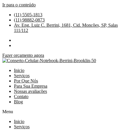
Ir para o conteúdo
(11) 5505-1813
(11) 98882-0873
Av. Eng. Luiz C. Berrini, 1681, Cid. Monções, SP, Salas
111/112
Fazer orçamento agora
Inicio
Serviços
Por Que Nós
Para Sua Empresa
Nossas avaliações
Contato
Blog
Menu
Inicio
Serviços