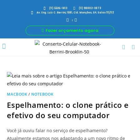
(11) 5505-1813
(11) 98882-0873
Av. Eng. Luiz C. Berrini, 1681, Cid. Monções, SP, Salas 111/112
Fazer orçamento agora
Por Que Nós
Para Sua Empresa
Nossas avaliações
MACBOOK
/
NOTEBOOK
Espelhamento: o clone prático e
efetivo do seu computador
Você já ouviu falar no serviço de espelhamento?
Atualmente estamos nos adaptando a um novo ritmo de