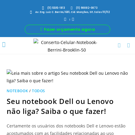
(11) 5505-1813
(11) 98882-0873
Av. Eng. Luiz C. Berrini, 1681, Cid. Monções, SP, Salas 111/112
Fazer orçamento agora
Por Que Nós
Para Sua Empresa
Nossas avaliações
NOTEBOOK
/
TODOS
Seu notebook Dell ou Lenovo
não liga? Saiba o que fazer!
Certamente os usuários dos notebooks Dell e Lenovo estão
acostumados com as facilidades relacionadas ao uso