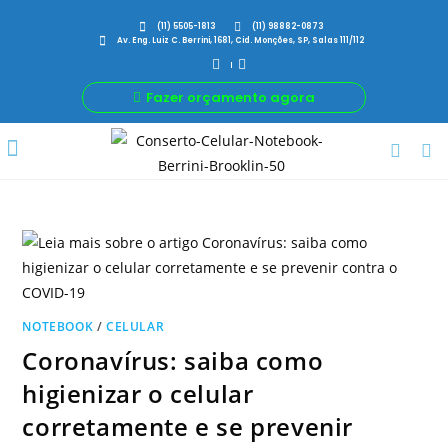
(11) 5505-1813
(11) 98882-0873
Av. Eng. Luiz C. Berrini, 1681, Cid. Monções, SP, Salas 111/112
Fazer orçamento agora
Por Que Nós
Para Sua Empresa
Nossas avaliações
NOTEBOOK
/
CELULAR
Coronavírus: saiba como
higienizar o celular
corretamente e se prevenir