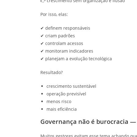
👉 crescimento sem organização é ilusão
Por isso, elas:
✔ definem responsáveis
✔ criam padrões
✔ controlam acessos
✔ monitoram indicadores
✔ planejam a evolução tecnológica
Resultado?
crescimento sustentável
operação previsível
menos risco
mais eficiência
Governança não é burocracia — 
Muitos gestores evitam esse tema achando que