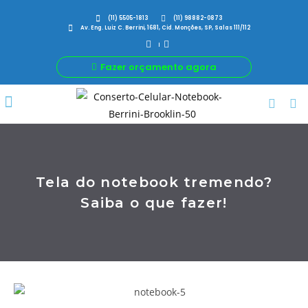
(11) 5505-1813
(11) 98882-0873
Av. Eng. Luiz C. Berrini, 1681, Cid. Monções, SP, Salas 111/112
Fazer orçamento agora
Por Que Nós
Para Sua Empresa
Nossas avaliações
Tela do notebook tremendo?
Saiba o que fazer!