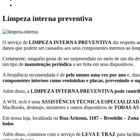
Limpeza interna preventiva
O serviço de
LIMPEZA INTERNA PREVENTIVA
diz respeito 
danos que podem ser causados aos seus componentes internos ao lon
Certamente, ninguém gosta de ser surpreendido no meio de um dia de
um tipo de
manutenção periódica
a ser feita em seus dispositivos.
A frequência recomendada é de
pelo menos uma vez por ano
e, dur
componentes internos como ventoinhas e placas, prevenindo o s
Além disso, a
LIMPEZA INTERNA PREVENTIVA pode contribuir p
A WSL tech é uma
ASSISTÊNCIA TÉCNICA ESPECIALIZA
MacBooks, desktops, monitores e outros dispositivos de
TODAS AS
Em nossa loja, localizada na
Rua Arizona, 1187 – Brooklin – Zona 
bolso
.
Além disso, contamos com o serviço de
LEVA E TRAZ
para facili
sem sair de casa.