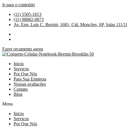
Ir para o conteúdo
(11) 5505-1813
(11) 98882-0873
Av. Eng. Luiz C. Berrini, 1681, Cid. Monções, SP, Salas 111/1
Fazer orçamento agora
Inicio
Serviços
Por Que Nós
Para Sua Empresa
Nossas avaliações
Contato
Blog
Menu
Inicio
Serviços
Por Que Nós