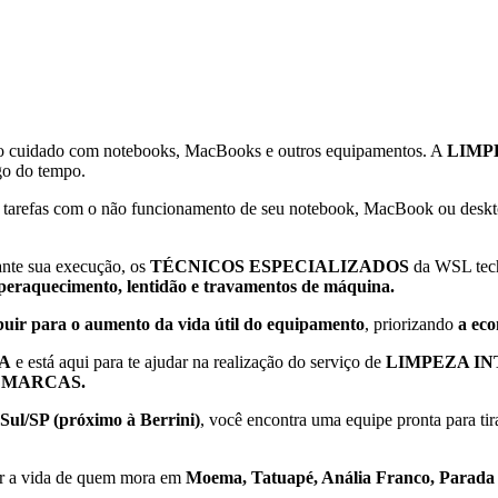
ao cuidado com notebooks, MacBooks e outros equipamentos. A
LIMP
go do tempo.
 tarefas com o não funcionamento de seu notebook, MacBook ou deskto
ante sua execução, os
TÉCNICOS ESPECIALIZADOS
da WSL tech
uperaquecimento, lentidão e travamentos de máquina.
ara o aumento da vida útil do equipamento
, priorizando
a eco
DA
e está aqui para te ajudar na realização do serviço de
LIMPEZA IN
 MARCAS.
Sul/SP (próximo à Berrini)
, você encontra uma equipe pronta para tir
tar a vida de quem mora em
Moema, Tatuapé, Anália Franco, Parada