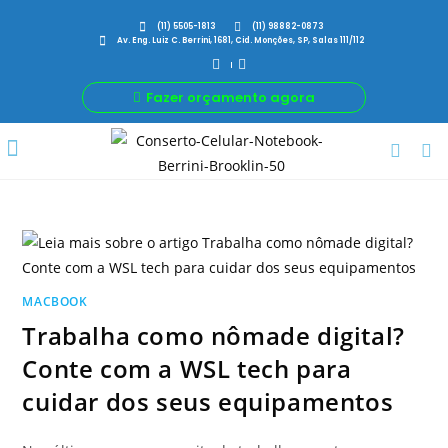
(11) 5505-1813
(11) 98882-0873
Av. Eng. Luiz C. Berrini, 1681, Cid. Monções, SP, Salas 111/112
Fazer orçamento agora
Por Que Nós
Para Sua Empresa
Nossas avaliações
MACBOOK
Trabalha como nômade digital?
Conte com a WSL tech para
cuidar dos seus equipamentos