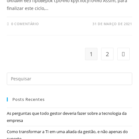
онлайн без проверок срочно круглосуточно Assim, para
finalizar este ciclo,…
0 COMENTÁRIO
31 DE MARÇO DE 2021
1
2
Posts Recentes
As perguntas que todo gestor deveria fazer sobre a tecnologia da
empresa
Como transformar a TI em uma aliada da gestão, e não apenas do
suporte