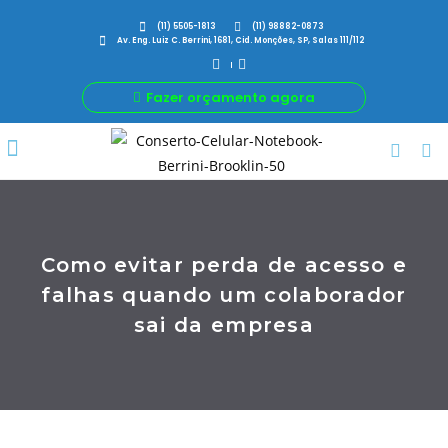
(11) 5505-1813
(11) 98882-0873
Av. Eng. Luiz C. Berrini, 1681, Cid. Monções, SP, Salas 111/112
Fazer orçamento agora
Por Que Nós
Para Sua Empresa
Nossas avaliações
Como evitar perda de acesso e
falhas quando um colaborador
sai da empresa