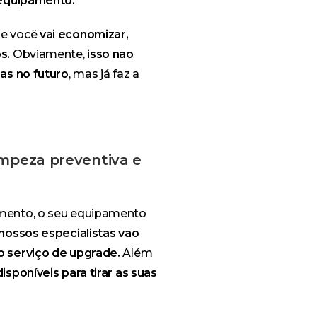
 equipamento.
de você
vai economizar,
s.
Obviamente,
isso não
as no futuro
, mas já faz a
impeza preventiva e
mento, o seu equipamento
nossos especialistas vão
o serviço de upgrade.
Além
sponíveis para tirar as suas