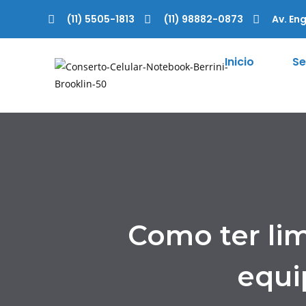
(11) 5505-1813
(11) 98882-0873
Av. Eng
Inicio
Se
Como ter li
equi