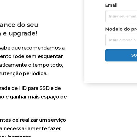
Email
mance do seu
Modelo do p
 e upgrade!
á sabe que recomendamos a
SO
mento rode sem esquentar
raticamente o tempo todo,
utenção periódica.
ade de HD para SSD e de
idão e ganhar mais espaço de
ntes de realizar um serviço
sa necessariamente fazer