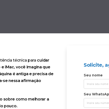
tência técnica para
cuidar
Solicite,
 e iMac, você imagina que
quina é antiga e precisa de
Seu nome
a-se nessa afirmação
жно получить дебетовую
Seu WhatsA
ro sobre como melhorar a
o pouco.