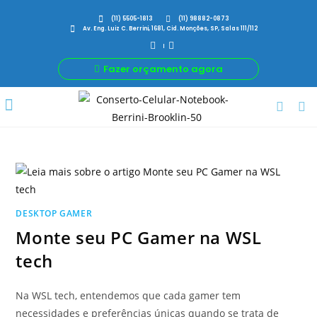
(11) 5505-1813
(11) 98882-0873
Av. Eng. Luiz C. Berrini, 1681, Cid. Monções, SP, Salas 111/112
Fazer orçamento agora
Por Que Nós
Para Sua Empresa
Nossas avaliações
DESKTOP GAMER
Monte seu PC Gamer na WSL
tech
Na WSL tech, entendemos que cada gamer tem
necessidades e preferências únicas quando se trata de