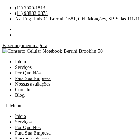
Ir
(11) 5505-1813
para
(11) 98882-0873
o
Av. Eng. Luiz C. Berrini, 1681, Cid. Monções, SP, Salas 111/1
conteúdo
Fazer orçamento agora
Inicio
Serviços
Por Que Nós
Para Sua Empresa
Nossas avaliações
Contato
Blog
Menu
Inicio
Serviços
Por Que Nós
Para Sua Empresa
Nossas avaliações