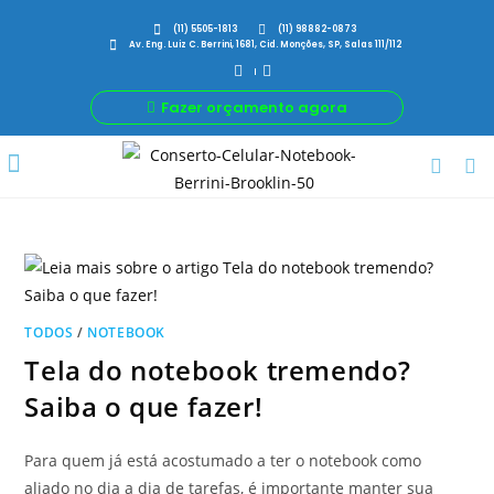
(11) 5505-1813
(11) 98882-0873
Av. Eng. Luiz C. Berrini, 1681, Cid. Monções, SP, Salas 111/112
Fazer orçamento agora
Por Que Nós
Para Sua Empresa
Nossas avaliações
TODOS
/
NOTEBOOK
Tela do notebook tremendo?
Saiba o que fazer!
Para quem já está acostumado a ter o notebook como
aliado no dia a dia de tarefas, é importante manter sua