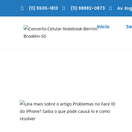
(11) 5505-1813
(11) 98882-0873
Av. Eng
Inicio
Se