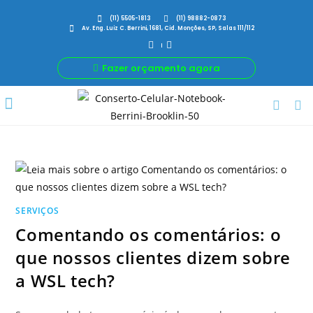
(11) 5505-1813
(11) 98882-0873
Av. Eng. Luiz C. Berrini, 1681, Cid. Monções, SP, Salas 111/112
Fazer orçamento agora
Por Que Nós
Para Sua Empresa
Nossas avaliações
SERVIÇOS
Comentando os comentários: o
que nossos clientes dizem sobre
a WSL tech?