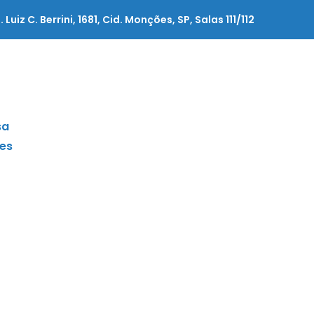
. Luiz C. Berrini, 1681, Cid. Monções, SP, Salas 111/112
sa
es