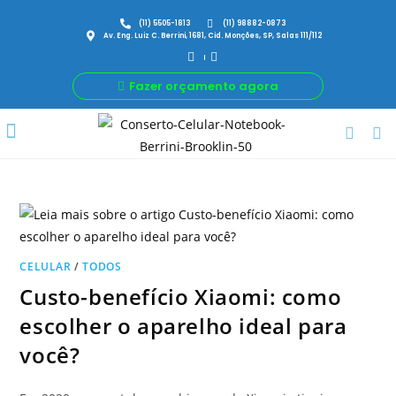
(11) 5505-1813
(11) 98882-0873
Av. Eng. Luiz C. Berrini, 1681, Cid. Monções, SP, Salas 111/112
Fazer orçamento agora
Por Que Nós
Para Sua Empresa
Nossas avaliações
CELULAR
/
TODOS
Custo-benefício Xiaomi: como
escolher o aparelho ideal para
você?