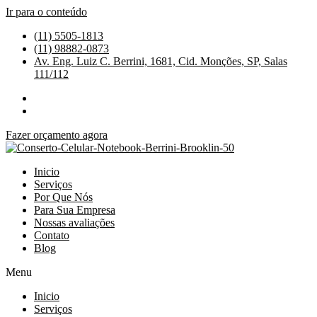
Ir para o conteúdo
(11) 5505-1813
(11) 98882-0873
Av. Eng. Luiz C. Berrini, 1681, Cid. Monções, SP, Salas
111/112
Fazer orçamento agora
Inicio
Serviços
Por Que Nós
Para Sua Empresa
Nossas avaliações
Contato
Blog
Menu
Inicio
Serviços