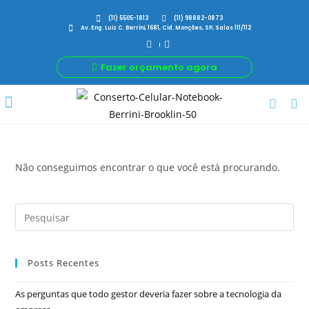
(11) 5505-1813
(11) 98882-0873
Av. Eng. Luiz C. Berrini, 1681, Cid. Monções, SP, Salas 111/112
Fazer orçamento agora
Por Que Nós
Para Sua Empresa
Nossas avaliações
Não conseguimos encontrar o que você está procurando.
Posts Recentes
As perguntas que todo gestor deveria fazer sobre a tecnologia da