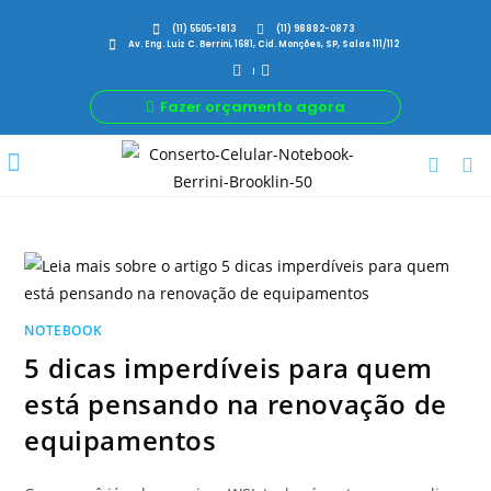
(11) 5505-1813
(11) 98882-0873
Av. Eng. Luiz C. Berrini, 1681, Cid. Monções, SP, Salas 111/112
Fazer orçamento agora
Por Que Nós
Para Sua Empresa
Nossas avaliações
NOTEBOOK
5 dicas imperdíveis para quem
está pensando na renovação de
equipamentos