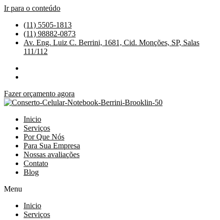
Ir para o conteúdo
(11) 5505-1813
(11) 98882-0873
Av. Eng. Luiz C. Berrini, 1681, Cid. Monções, SP, Salas
111/112
Fazer orçamento agora
Inicio
Serviços
Por Que Nós
Para Sua Empresa
Nossas avaliações
Contato
Blog
Menu
Inicio
Serviços