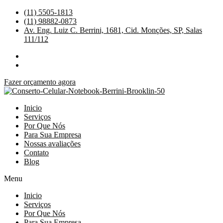
Ir
(11) 5505-1813
para
(11) 98882-0873
o
Av. Eng. Luiz C. Berrini, 1681, Cid. Monções, SP, Salas
conteúdo
111/112
Fazer orçamento agora
Inicio
Serviços
Por Que Nós
Para Sua Empresa
Nossas avaliações
Contato
Blog
Menu
Inicio
Serviços
Por Que Nós
Para Sua Empresa