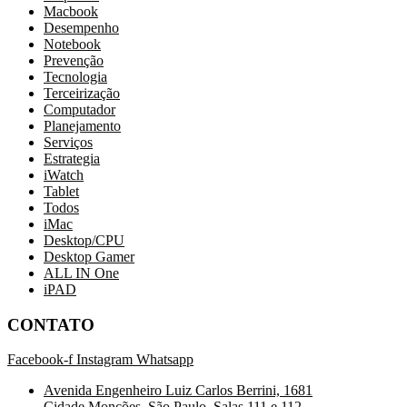
Macbook
Desempenho
Notebook
Prevenção
Tecnologia
Terceirização
Computador
Planejamento
Serviços
Estrategia
iWatch
Tablet
Todos
iMac
Desktop/CPU
Desktop Gamer
ALL IN One
iPAD
CONTATO
Facebook-f
Instagram
Whatsapp
Avenida Engenheiro Luiz Carlos Berrini, 1681
Cidade Monções, São Paulo. Salas 111 e 112