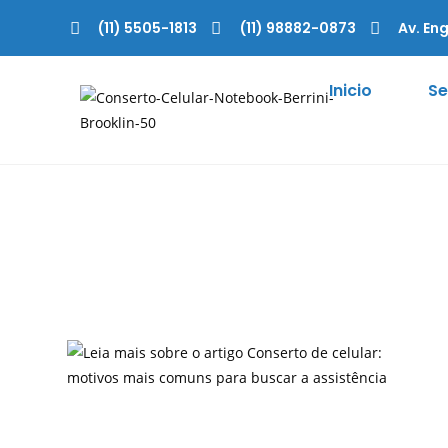
(11) 5505-1813
(11) 98882-0873
Av. Eng
Inicio
Se