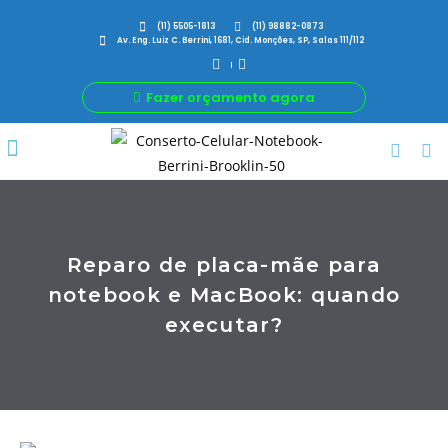
(11) 5505-1813
(11) 98882-0873
Av. Eng. Luiz C. Berrini, 1681, Cid. Monções, SP, Salas 111/112
Fazer orçamento agora
Por Que Nós
Para Sua Empresa
Nossas avaliações
Reparo de placa-mãe para
notebook e MacBook: quando
executar?