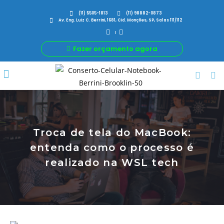
(11) 5505-1813
(11) 98882-0873
Av. Eng. Luiz C. Berrini, 1681, Cid. Monções, SP, Salas 111/112
Fazer orçamento agora
Por Que Nós
Para Sua Empresa
Nossas avaliações
Troca de tela do MacBook:
entenda como o processo é
realizado na WSL tech