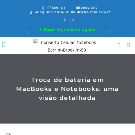
(11) 5505-1813
(11) 98882-0873
Av. Eng. Luiz C. Berrini, 1681, Cid. Monções, SP, Salas 111/112
Fazer orçamento agora
Por Que Nós
Para Sua Empresa
Nossas avaliações
Troca de bateria em
MacBooks e Notebooks: uma
visão detalhada