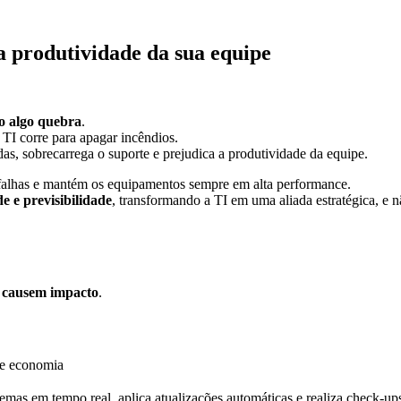
a produtividade da sua equipe
 algo quebra
.
 TI corre para apagar incêndios.
das, sobrecarrega o suporte e prejudica a produtividade da equipe.
falhas e mantém os equipamentos sempre em alta performance.
 e previsibilidade
, transformando a TI em uma aliada estratégica, e 
 causem impacto
.
 e economia
emas em tempo real, aplica atualizações automáticas e realiza check-up