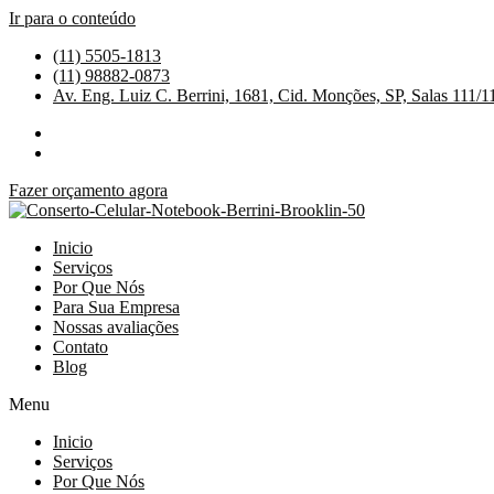
Ir para o conteúdo
(11) 5505-1813
(11) 98882-0873
Av. Eng. Luiz C. Berrini, 1681, Cid. Monções, SP, Salas 111/1
Fazer orçamento agora
Inicio
Serviços
Por Que Nós
Para Sua Empresa
Nossas avaliações
Contato
Blog
Menu
Inicio
Serviços
Por Que Nós