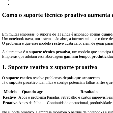
Como o suporte técnico proativo aumenta 
Em muitas empresas, o suporte de TI ainda é acionado apenas
quando
Um notebook trava, um sistema não abre, a internet cai — e o time de
O problema é que esse modelo
reativo
custa caro: além de gerar para
A alternativa é o
suporte técnico proativo
, um modelo que antecipa 
Empresas que adotam essa abordagem
ganham tempo, produtividade
1. Suporte reativo x suporte proativo
O
suporte reativo
resolve problemas
depois que acontecem
.
Já o
suporte proativo
identifica e corrige potenciais falhas
antes que
Modelo
Quando age
Resultado
Reativo
Após o problema
Paradas, retrabalho e custos imprevisíveis
Proativo
Antes da falha
Continuidade operacional, produtividade
No suporte proativo, a empresa monitora o parque de notebooks e sist