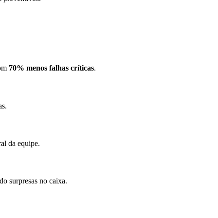
om
70% menos falhas críticas
.
as.
al da equipe.
ndo surpresas no caixa.