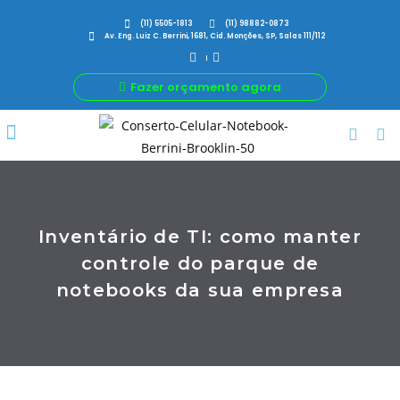
(11) 5505-1813
(11) 98882-0873
Av. Eng. Luiz C. Berrini, 1681, Cid. Monções, SP, Salas 111/112
Fazer orçamento agora
Por Que Nós
Para Sua Empresa
Nossas avaliações
Inventário de TI: como manter
controle do parque de
notebooks da sua empresa