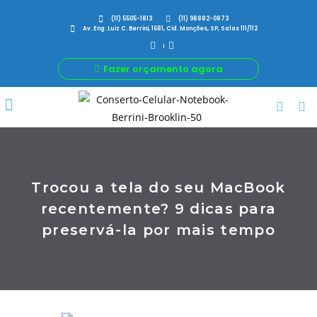
(11) 5505-1813
(11) 98882-0873
Av. Eng. Luiz C. Berrini, 1681, Cid. Monções, SP, Salas 111/112
Fazer orçamento agora
Por Que Nós
Para Sua Empresa
Nossas avaliações
Trocou a tela do seu MacBook
recentemente? 9 dicas para
preservá-la por mais tempo