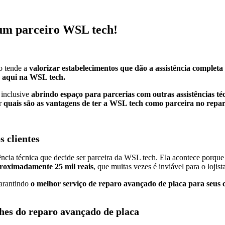
 um parceiro WSL tech!
co tende a
valorizar estabelecimentos que dão a assistência complet
a aqui na WSL tech.
взять займ на карту без снилс
 inclusive
abrindo espaço para parcerias com outras assistências té
er
quais são as vantagens de ter a WSL tech como parceira no rep
s clientes
ência técnica que decide ser parceira da WSL tech. Ela acontece porqu
proximadamente 25 mil reais
, que muitas vezes é inviável para o lojist
garantindo
o melhor serviço de reparo avançado de placa para seus c
lhes do reparo avançado de placa