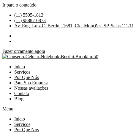
Ir para o conteúdo
(11) 5505-1813
(11) 98882-0873
Av. Eng. Luiz C. Berrini, 1681, Cid. Monções, SP, Salas 111/1
Fazer orçamento agora
Inicio
Serviços
Por Que Nós
Para Sua Empresa
Nossas avaliações
Contato
Blog
Menu
Inicio
Serviços
Por Que Nós