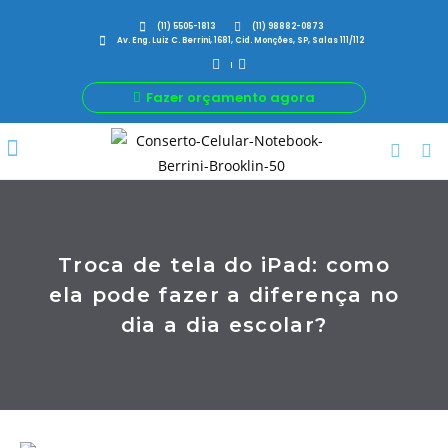
(11) 5505-1813
(11) 98882-0873
Av. Eng. Luiz C. Berrini, 1681, Cid. Monções, SP, Salas 111/112
Fazer orçamento agora
Por Que Nós
Para Sua Empresa
Nossas avaliações
Troca de tela do iPad: como
ela pode fazer a diferença no
dia a dia escolar?