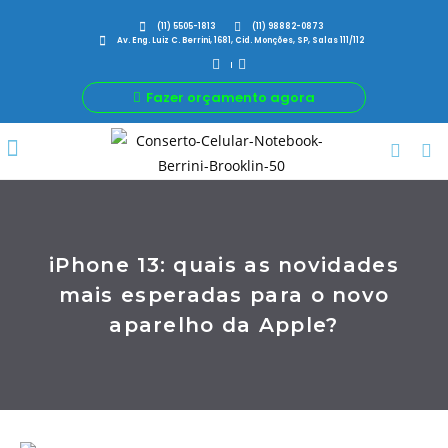
(11) 5505-1813
(11) 98882-0873
Av. Eng. Luiz C. Berrini, 1681, Cid. Monções, SP, Salas 111/112
Fazer orçamento agora
Por Que Nós
Para Sua Empresa
Nossas avaliações
iPhone 13: quais as novidades
mais esperadas para o novo
aparelho da Apple?