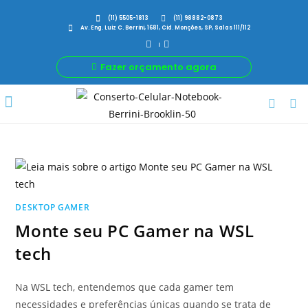
(11) 5505-1813
(11) 98882-0873
Av. Eng. Luiz C. Berrini, 1681, Cid. Monções, SP, Salas 111/112
Fazer orçamento agora
Por Que Nós
Para Sua Empresa
Nossas avaliações
DESKTOP GAMER
Monte seu PC Gamer na WSL
tech
Na WSL tech, entendemos que cada gamer tem
necessidades e preferências únicas quando se trata de