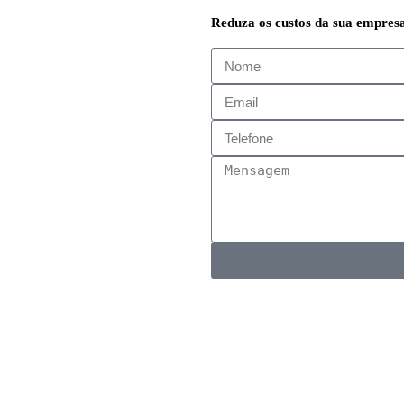
Reduza os custos da sua empres
ais diferenciais
recebe um laudo
do com seu
té 30 km de
ão do equipamento
as de faturamento
esa. Trabalhamos com