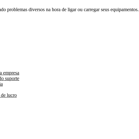
 problemas diversos na hora de ligar ou carregar seus equipamentos.
da empresa
do suporte
ia
 de lucro