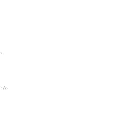
o.
de do