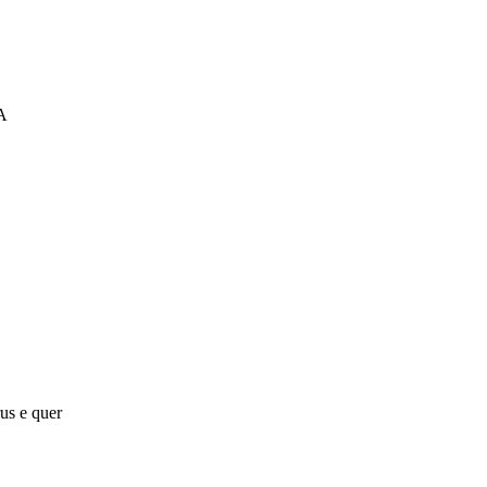
A
us e quer