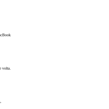
MacBook
 volta.
,