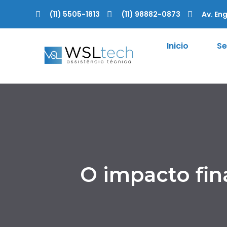
(11) 5505-1813
(11) 98882-0873
Av. Eng
Inicio
Se
O impacto fi