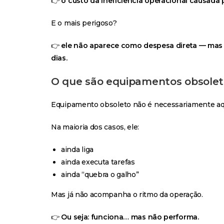
👉
o custo da ineficiência operacional causada
E o mais perigoso?
👉
ele não aparece como despesa direta — mas 
dias.
O que são equipamentos obsoleto
Equipamento obsoleto não é necessariamente aqu
Na maioria dos casos, ele:
ainda liga
ainda executa tarefas
ainda “quebra o galho”
Mas já não acompanha o ritmo da operação.
👉
Ou seja: funciona… mas não performa.