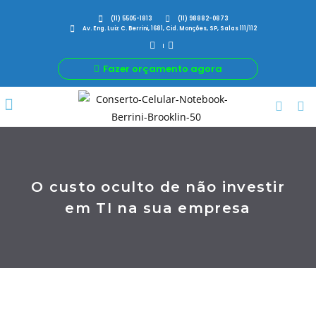
(11) 5505-1813
(11) 98882-0873
Av. Eng. Luiz C. Berrini, 1681, Cid. Monções, SP, Salas 111/112
Fazer orçamento agora
Por Que Nós
Para Sua Empresa
Nossas avaliações
O custo oculto de não investir
em TI na sua empresa