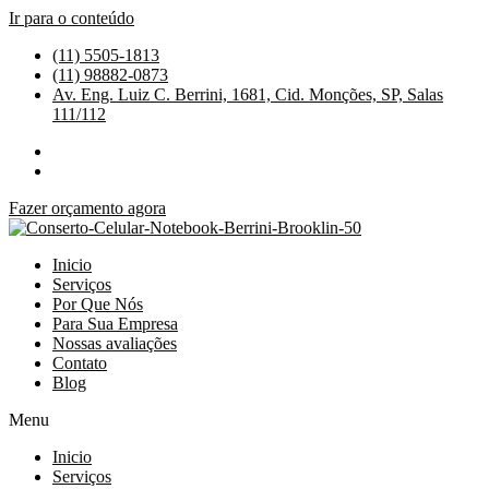
Ir para o conteúdo
(11) 5505-1813
(11) 98882-0873
Av. Eng. Luiz C. Berrini, 1681, Cid. Monções, SP, Salas
111/112
Fazer orçamento agora
Inicio
Serviços
Por Que Nós
Para Sua Empresa
Nossas avaliações
Contato
Blog
Menu
Inicio
Serviços