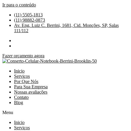
Ir para o conteúdo
(11) 5505-1813
(11) 98882-0873
Av. Eng. Luiz C. Berrini, 1681, Cid. Monções, SP, Salas
111/112
Fazer orçamento agora
Inicio
Serviços
Por Que Nós
Para Sua Empresa
Nossas avaliações
Contato
Blog
Menu
Inicio
Serviços