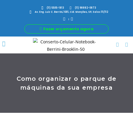
(11) 5505-1813
(11) 98882-0873
Av. Eng. Luiz C. Berrini, 1681, Cid. Monções, SP, Salas 111/112
Fazer orçamento agora
Por Que Nós
Para Sua Empresa
Nossas avaliações
Como organizar o parque de
máquinas da sua empresa