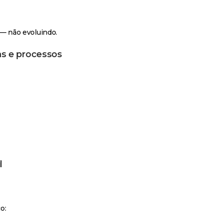
— não evoluindo.
as e processos
l
o: