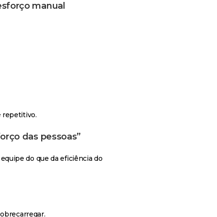
esforço manual
repetitivo.
forço das pessoas”
quipe do que da eficiência do
sobrecarregar.