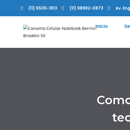
(11) 5505-1813
(11) 98882-0873
Av. Eng
Inicio
Se
Como 
te